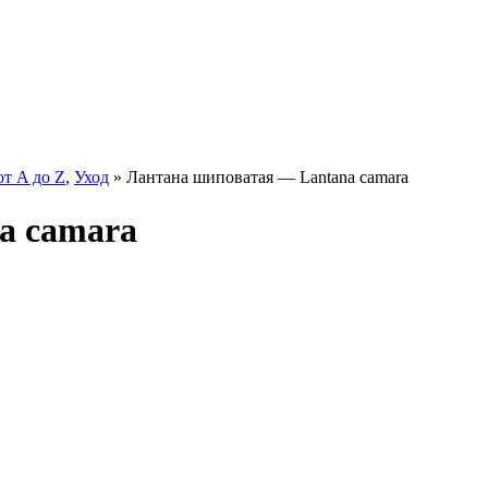
от A до Z
,
Уход
» Лантана шиповатая — Lantana camara
a camara