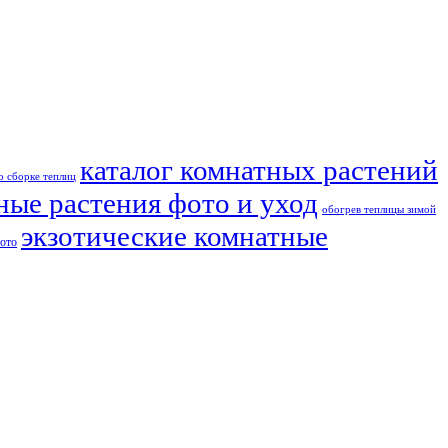
каталог комнатных растений
о сборке теплиц
ные растения фото и уход
обогрев теплицы зимой
экзотические комнатные
фото