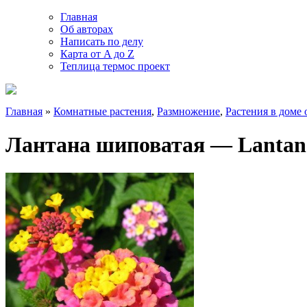
Главная
Об авторах
Написать по делу
Карта от A до Z
Теплица термос проект
Главная
»
Комнатные растения
,
Размножение
,
Растения в доме 
Лантана шиповатая — Lantan