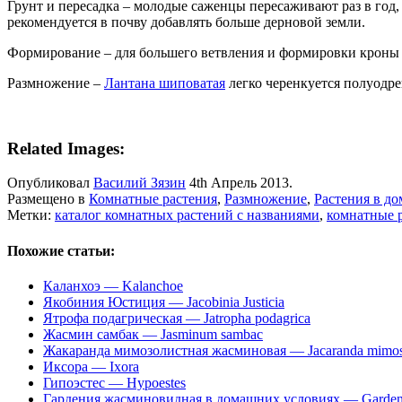
Грунт и пересадка – молодые саженцы пересаживают раз в год, 
рекомендуется в почву добавлять больше дерновой земли.
Формирование – для большего ветвления и формировки кроны 
Размножение –
Лантана шиповатая
легко черенкуется полуодр
Related Images:
Опубликовал
Василий Зязин
4th Апрель 2013.
Размещено в
Комнатные растения
,
Размножение
,
Растения в до
Метки:
каталог комнатных растений с названиями
,
комнатные 
Похожие статьи:
Каланхоэ — Kalanchoe
Якобиния Юстиция — Jacobinia Justicia
Ятрофа подагрическая — Jatropha podagrica
Жасмин самбак — Jasminum sambac
Жакаранда мимозолистная жасминовая — Jacaranda mimosif
Иксора — Ixora
Гипоэстес — Hypoestes
Гардения жасминовидная в домашних условиях — Gardeni