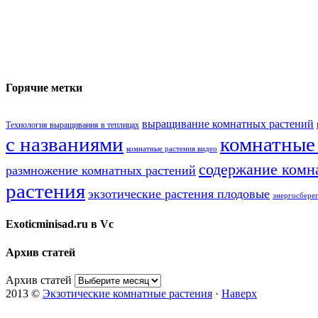
Горячие метки
выращивание комнатных растений
Технология выращивания в теплицах
с названиями
комнатные
комнатные растения видео
содержание комн
размножение комнатных растений
растения
экзотические растения плодовые
энергосбере
Exoticminisad.ru в Vc
Архив статей
Архив статей
2013 ©
Экзотические комнатные растения
·
Наверх