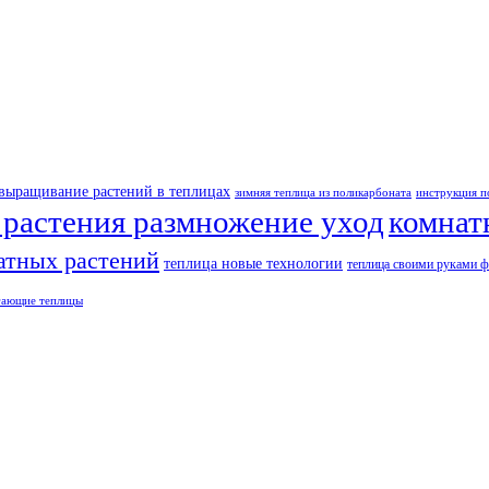
выращивание растений в теплицах
зимняя теплица из поликарбоната
инструкция п
 растения размножение уход
комнат
атных растений
теплица новые технологии
теплица своими руками 
гающие теплицы