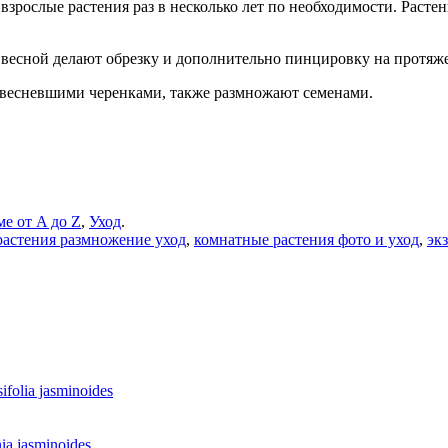
взрослые растения раз в несколько лет по необходимости. Расте
весной делают обрезку и дополнительно пинцировку на протяже
евесневшими черенками, также размножают семенами.
ме от A до Z
,
Уход
.
растения размножение уход
,
комнатные растения фото и уход
,
эк
olia jasminoides
a jasminoides