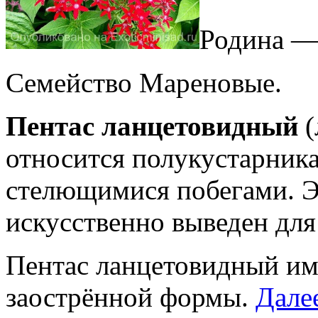
Родина —
Семейство Мареновые.
Пентас ланцетовидный
(
относится полукустарник
стелющимися побегами. Э
искусственно выведен дл
Пентас ланцетовидный им
заострённой формы.
Дал