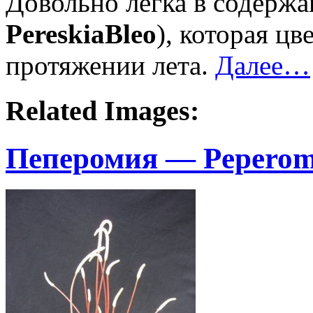
Довольно легка в содерж
Pereskia
Bleo
), которая цв
протяжении лета.
Далее…
Related Images:
Пеперомия — Peperom