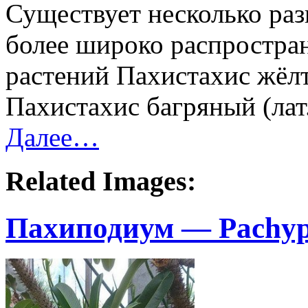
Существует несколько раз
более широко распростра
растений Пахистахис жёлты
Пахистахис багряный (лат.
Далее…
Related Images:
Пахиподиум — Pachy