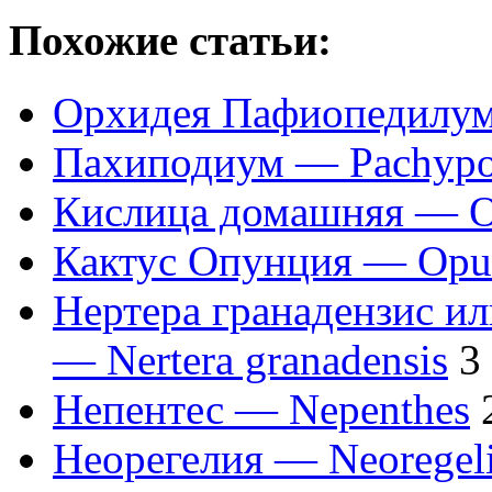
Похожие статьи:
Орхидея Пафиопедилум
Пахиподиум — Pachyp
Кислица домашняя — O
Кактус Опунция — Opu
Нертера гранадензис ил
— Nertera granadensis
3
Непентес — Nepenthes
Неорегелия — Neoregel