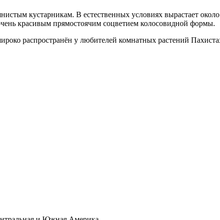
авянистым кустарникам. В естественных условиях вырастает окол
с очень красивым прямостоячим соцветием колосовидной формы.
ироко распространён у любителей комнатных растений Пахистахи
ентральная и Южная Америка.