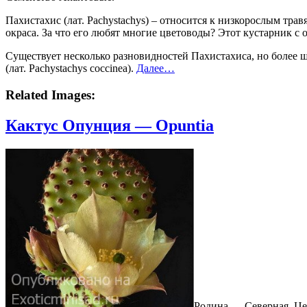
Пахистахис (лат. Pachystachys) – относится к низкорослым тр
окраса. За что его любят многие цветоводы? Этот кустарник 
Существует несколько разновидностей Пахистахиса, но более ш
(лат. Pachystachys coccinea).
Далее…
Related Images:
Кактус Опунция — Opuntia
Родина — Северная, Ц