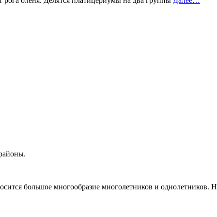
т рога оленя. Делятся платицериумы на два группы
Далее…
районы.
тносится большое многообразие многолетников и однолетников. Н