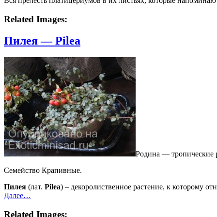
Вся прелесть платицериумов в их листьях, которые напоминаю
Related Images:
Пилея — Pilea
Родина — тропические 
Семейство Крапивные.
Пилея
(лат.
Pilea
) – декоролиственное растение, к которому о
Далее…
Related Images: