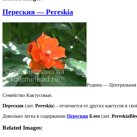
Переския — Pereskia
Родина — Центральная
Семейство Кактусовые.
Переския
(лат.
Pereskia
) – отличается от других кактусов в св
Довольно легка в содержании
Переския
Блео
(лат.
Pereskia
Ble
Related Images: