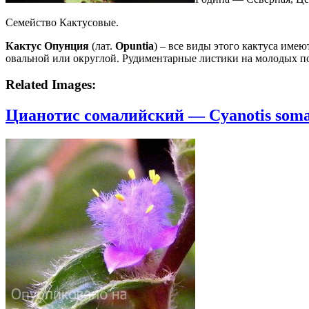
Семейство Кактусовые.
Кактус Опунция
(лат.
Opuntia
) – все виды этого кактуса име
овальной или округлой. Рудиментарные листики на молодых по
Related Images:
Цианотис сомалийский — Cyanotis somal