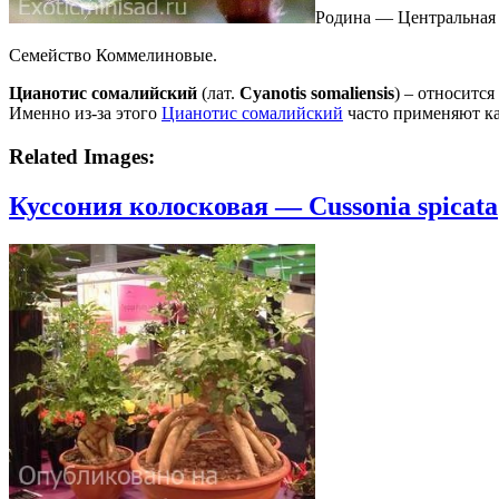
Родина — Центральная
Семейство Коммелиновые.
Цианотис сомалийский
(лат.
Cyanotis somaliensis
) – относитс
Именно из-за этого
Цианотис сомалийский
часто применяют ка
Related Images:
Куссония колосковая — Cussonia spicata