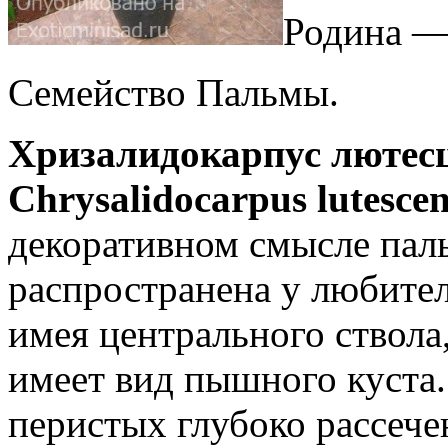
Родина —
Семейство Пальмы.
Хризалидокарпус лютес
Chrysalidocarpus lutesce
декоративном смысле пал
распространена у любите
имея центрального ствола,
имеет вид пышного куста.
перистых глубоко рассече