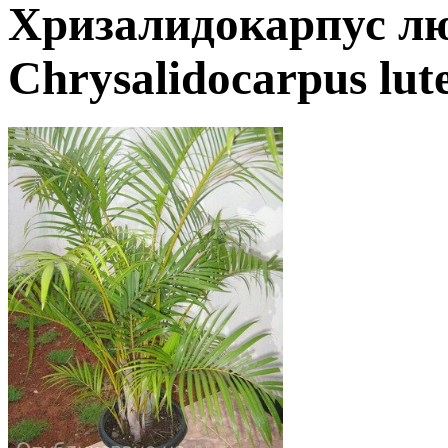
Хризалидокарпус л
Chrysalidocarpus lut