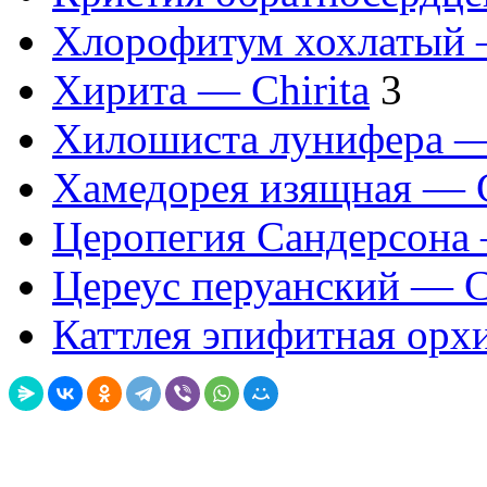
Хлорофитум хохлатый 
Хирита — Chirita
3
Хилошиста лунифера — C
Хамедорея изящная — C
Церопегия Сандерсона 
Цереус перуанский — Ce
Каттлея эпифитная орхи