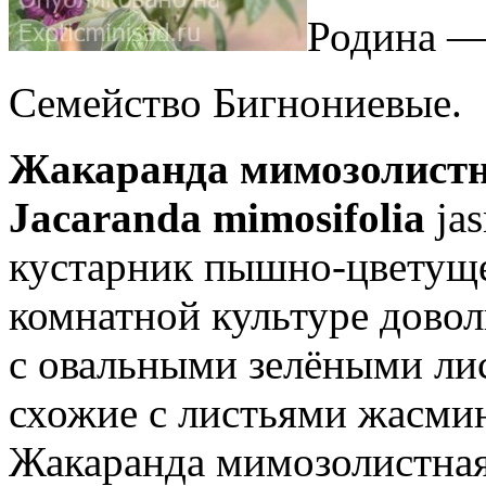
Родина —
Семейство Бигнониевые.
Жакаранда мимозолист
Jacaranda mimosifolia
jas
кустарник пышно-цветуще
комнатной культуре довол
с овальными зелёными ли
схожие с листьями жасмин
Жакаранда мимозолистная