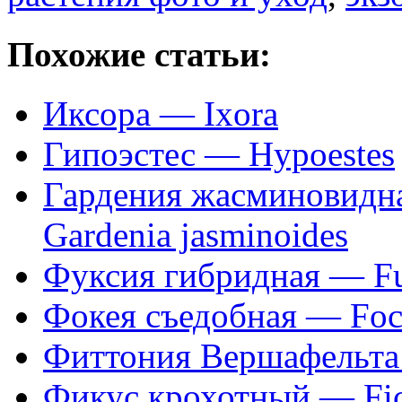
Похожие статьи:
Иксора — Ixora
Гипоэстес — Hypoestes
Гардения жасминовидн
Gardenia jasminoides
Фуксия гибридная — Fu
Фокея съедобная — Fock
Фиттония Вершафельта — 
Фикус крохотный — Fic