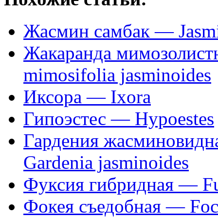
Жасмин самбак — Jasm
Жакаранда мимозолистн
mimosifolia jasminoides
Иксора — Ixora
Гипоэстес — Hypoestes
Гардения жасминовидн
Gardenia jasminoides
Фуксия гибридная — Fu
Фокея съедобная — Fock