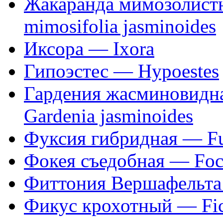
Жакаранда мимозолистн
mimosifolia jasminoides
Иксора — Ixora
Гипоэстес — Hypoestes
Гардения жасминовидн
Gardenia jasminoides
Фуксия гибридная — Fu
Фокея съедобная — Fock
Фиттония Вершафельта — 
Фикус крохотный — Fic