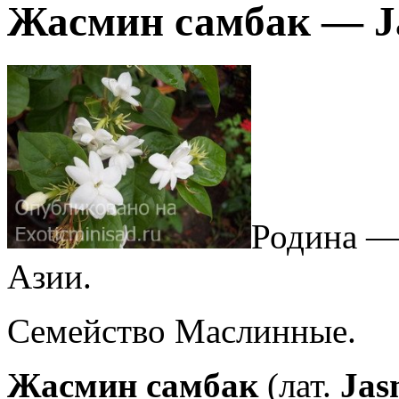
Жасмин самбак — J
Родина —
Азии.
Семейство Маслинные.
Жасмин самбак
(лат.
Jas