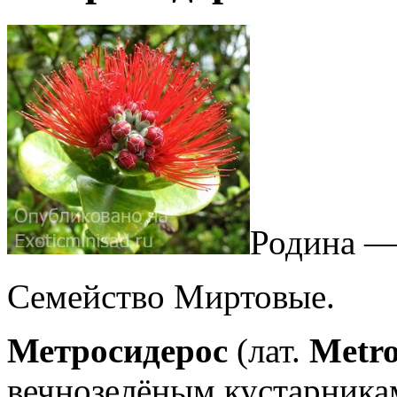
Родина —
Семейство Миртовые.
Метросидерос
(лат.
Metro
вечнозелёным кустарника