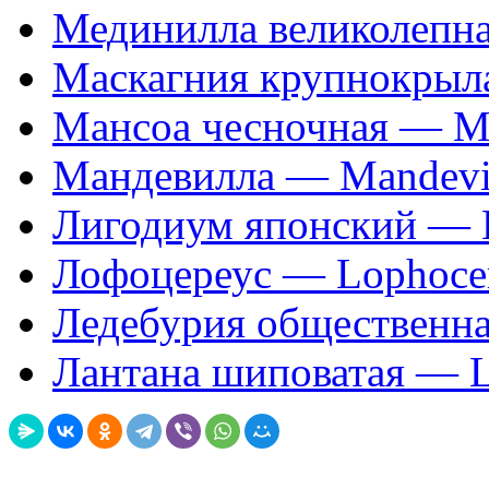
Мединилла великолепная
Маскагния крупнокрыла
Мансоа чесночная — Ma
Мандевилла — Mandevi
Лигодиум японский — 
Лофоцереус — Lophoce
Ледебурия общественная
Лантана шиповатая — L