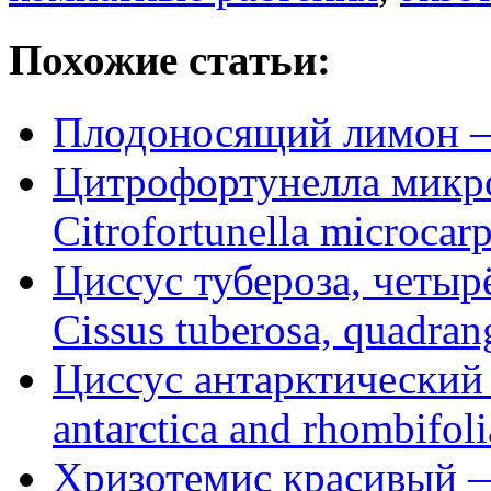
Похожие статьи:
Плодоносящий лимон — 
Цитрофортунелла микр
Citrofortunella microcar
Циссус тубероза, четы
Cissus tuberosa, quadrang
Циссус антарктический
antarctica and rhombifoli
Хризотемис красивый — 