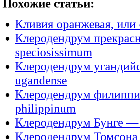
Похожие статьи:
Кливия оранжевая, или 
Клеродендрум прекрас
speciosissimum
Клеродендрум угандий
ugandense
Клеродендрум филиппи
philippinum
Клеродендрум Бунге — 
Клеродендрум Томсона 