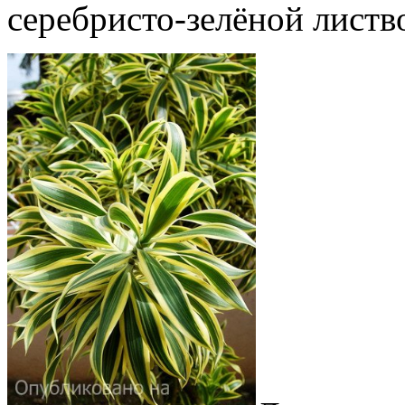
серебристо-зелёной листв