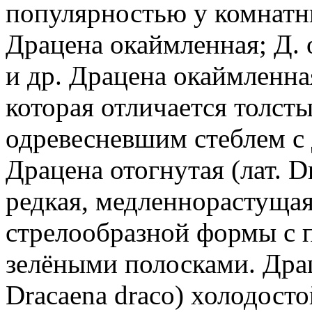
популярностью у комнатн
Драцена окаймленная; Д. 
и др. Драцена окаймленная
которая отличается толст
одревесневшим стеблем с
Драцена отогнутая (лат. D
редкая, медленнорастущая
стрелообразной формы с п
зелёными полосками. Драц
Dracaena draco) холодост