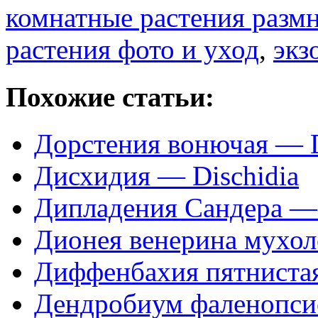
комнатные растения разм
растения фото и уход
,
экз
Похожие статьи:
Дорстения вонючая — Do
Дисхидия — Dischidia
Дипладения Сандера — D
Дионея венерина мухол
Диффенбахия пятнистая
Дендробиум фаленопсис