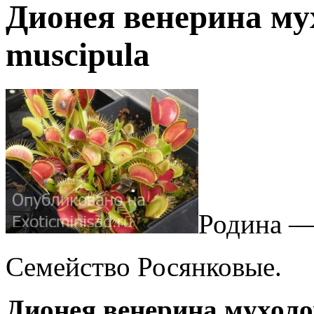
Дионея венерина му
muscipula
Родина —
Семейство Росянковые.
Дионея венерина мухоло