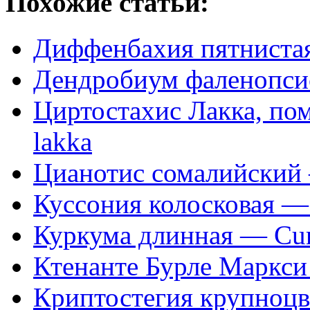
Похожие статьи:
Диффенбахия пятнистая
Дендробиум фаленопсис
Циртостахис Лакка, пом
lakka
Цианотис сомалийский —
Куссония колосковая — 
Куркума длинная — Cur
Ктенанте Бурле Маркси 
Криптостегия крупноцв