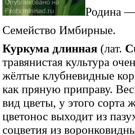
Родина —
Семейство Имбирные.
Куркума длинная
(лат.
C
травянистая культура очен
жёлтые клубневидные кор
как пряную приправу. Ве
вид цветы, у этого сорта 
цветонос выходит из пазух
соцветия из воронковидн