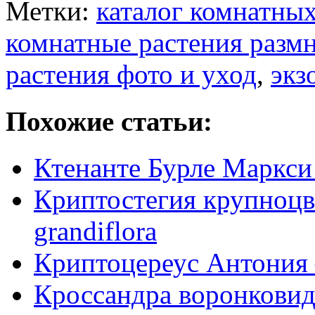
Метки:
каталог комнатных
комнатные растения разм
растения фото и уход
,
экз
Похожие статьи:
Ктенанте Бурле Маркси 
Криптостегия крупноцв
grandiflora
Криптоцереус Антония 
Кроссандра воронковид