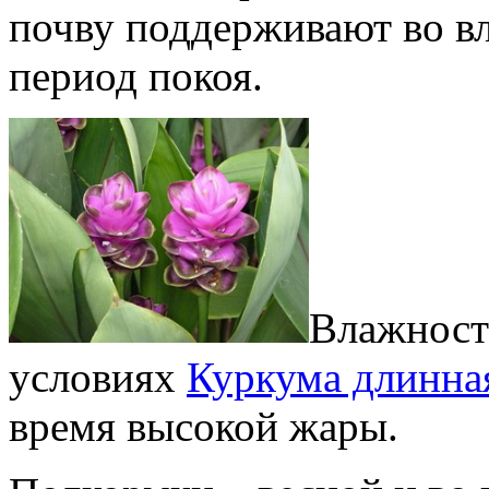
почву поддерживают во в
период покоя.
Влажност
условиях
Куркума длинна
время высокой жары.