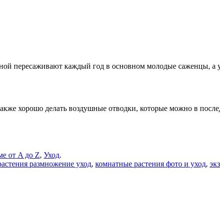
есной пересаживают каждый год в основном молодые саженцы, а
акже хорошо делать воздушные отводки, которые можно в послед
ме от A до Z
,
Уход
.
растения размножение уход
,
комнатные растения фото и уход
,
эк