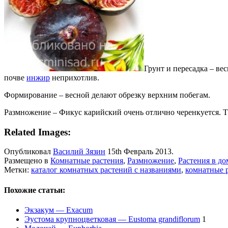
Грунт и пересадка – в
почве
инжир
неприхотлив.
Формирование – весной делают обрезку верхним побегам.
Размножение – Фикус карийский очень отлично черенкуется. Т
Related Images:
Опубликовал
Василий Зязин
15th Февраль 2013.
Размещено в
Комнатные растения
,
Размножение
,
Растения в до
Метки:
каталог комнатных растений с названиями
,
комнатные 
Похожие статьи:
Экзакум — Exacum
Эустома крупноцветковая — Eustoma grandiflorum
1