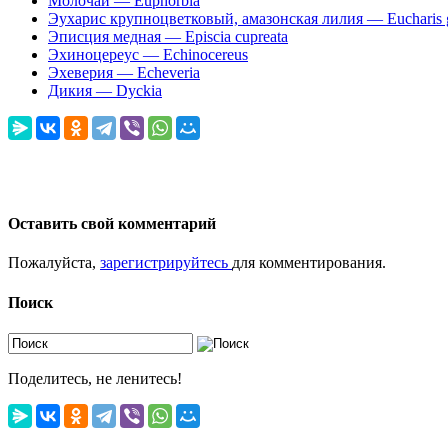
Молочай — Euphorbia
Эухарис крупноцветковый, амазонская лилия — Eucharis g
Эписция медная — Episcia cupreata
Эхиноцереус — Echinocereus
Эхеверия — Echeveria
Дикия — Dyckia
Оставить свой комментарий
Пожалуйста,
зарегистрируйтесь
для комментирования.
Поиск
Поделитесь, не ленитесь!