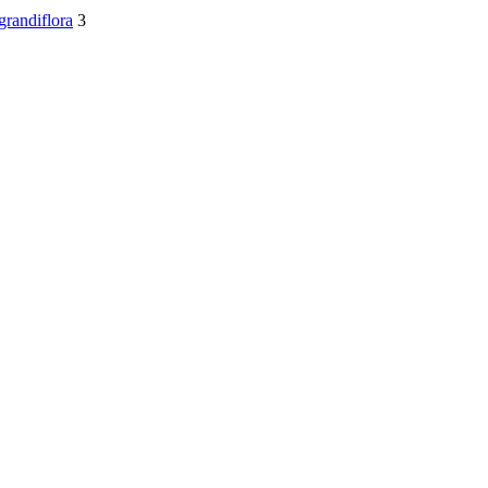
randiflora
3