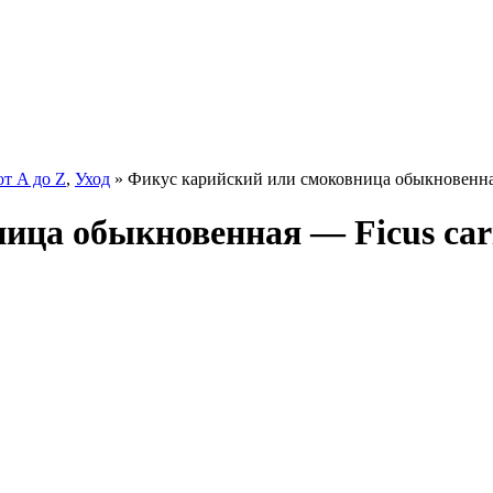
от A до Z
,
Уход
» Фикус карийский или смоковница обыкновенная
ица обыкновенная — Ficus car