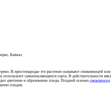
рье, Кавказ.
 дерево. В простонародье это растение называют смоковницей 
ях используют самоопыляющиеся сорта.
В действительности мяси
одит цветение и образование плода. Поздней осенью
смоковница
ванию плодов.