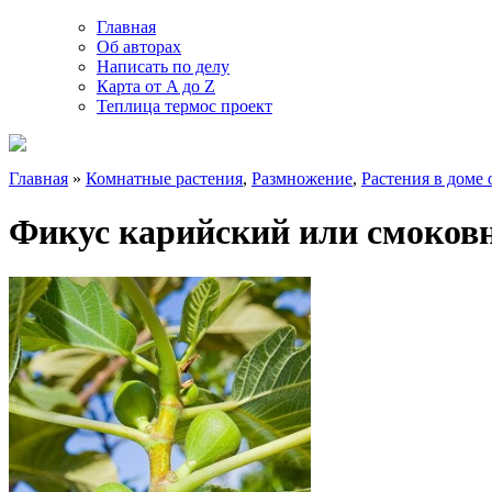
Главная
Об авторах
Написать по делу
Карта от A до Z
Теплица термос проект
Главная
»
Комнатные растения
,
Размножение
,
Растения в доме 
Фикус карийский или смоковн