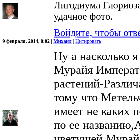
Лигодиума Глориоза
удачное фото.
Войдите, чтобы отв
9 февраля, 2014, 8:02 |
Михаил
|
Цитировать
Ну а насколько 
Мурайя Императо
растений-Различ
тому что Метельч
имеет не каких 
по ее названию,А
цветущей Мурай