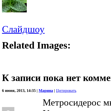
Слайдшоу
Related Images:
К записи пока нет комм
6 июня, 2013, 14:35 |
Марина
|
Цитировать
Метросидерос м