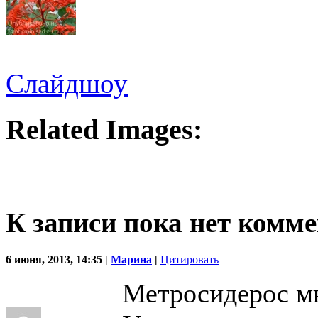
Слайдшоу
Related Images:
К записи пока нет комм
6 июня, 2013, 14:35 |
Марина
|
Цитировать
Метросидерос м