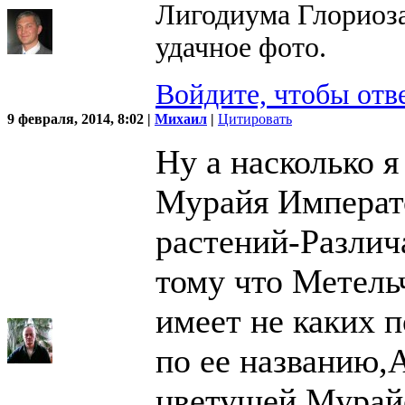
Лигодиума Глориоза
удачное фото.
Войдите, чтобы отв
9 февраля, 2014, 8:02 |
Михаил
|
Цитировать
Ну а насколько 
Мурайя Императо
растений-Различ
тому что Метельч
имеет не каких 
по ее названию,А
цветущей Мурай